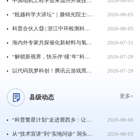
中国电机工程学会来温州开展技术对接活动
2026-08-05
“瓯越科学大讲坛”｜滕锦光院士:科研成果上书架和货架
2026-08-05
科普合伙人⑬ | 浙江中环检测科技股份有限公司党支部书记郭世辉：脚踩“垃圾山” 手握实验数据，筑牢温州环保的底气
2026-08-05
海内外专家共探催化新材料与氢能国际合作 “科创温州・材料新声”新材料创新主题科学咖啡馆举行
2026-07-31
“解锁新视界，快乐伴‘瞳’年”科普活动首次入企！80名“小候鸟”种下护眼种子
2026-07-29
以代码筑梦科创！腾讯云游戏黑客松温州站圆满落幕
2026-07-29
更多+
县级动态
“科普繁星计划”走进鹿西乡：让科普之光守护海岛假期安全
2026-08-06
从“技术宣讲”到“实地问诊” 洞头区这场科学咖啡馆打通助企服务全链条
2026-08-05