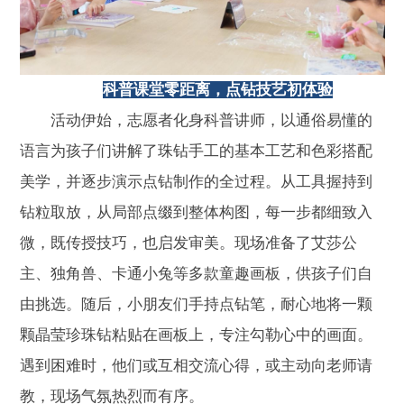
科普课堂零距离，点钻技艺初体验
活动伊始，志愿者化身科普讲师，以通俗易懂的
语言为孩子们讲解了珠钻手工的基本工艺和色彩搭配
美学，并逐步演示点钻制作的全过程。从工具握持到
钻粒取放，从局部点缀到整体构图，每一步都细致入
微，既传授技巧，也启发审美。现场准备了艾莎公
主、独角兽、卡通小兔等多款童趣画板，供孩子们自
由挑选。随后，小朋友们手持点钻笔，耐心地将一颗
颗晶莹珍珠钻粘贴在画板上，专注勾勒心中的画面。
遇到困难时，他们或互相交流心得，或主动向老师请
教，现场气氛热烈而有序。