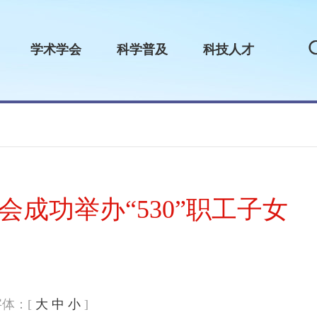
学术学会
科学普及
科技人才
会成功举办“530”职工子女
字体：[
大
中
小
]